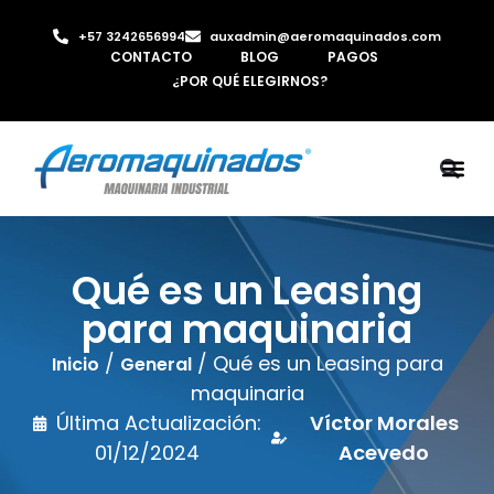
+57 3242656994
auxadmin@aeromaquinados.com
CONTACTO
BLOG
PAGOS
¿POR QUÉ ELEGIRNOS?
ROBOTS 
LAMINA Y PE
MÁQUINAS 
INYECTORA D
AIRE C
Qué es un Leasing
para maquinaria
/
/ Qué es un Leasing para
Inicio
General
maquinaria
Última Actualización:
Víctor Morales
01/12/2024
Acevedo