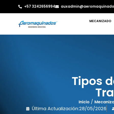
+57 3242656994
auxadmin@aeromaquinado
MECANIZADO
Tipos d
Tra
/
Inicio
Mecaniz
Última Actualización:
28/05/2026