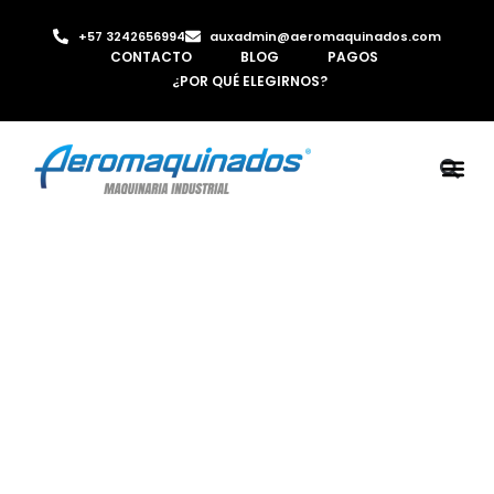
+57 3242656994
auxadmin@aeromaquinados.com
CONTACTO
BLOG
PAGOS
¿POR QUÉ ELEGIRNOS?
ROBOTS 
LAMINA Y PE
MÁQUINAS 
INYECTORA D
AIRE C