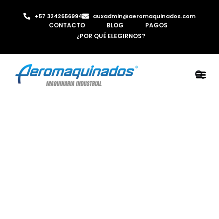
+57 3242656994
auxadmin@aeromaquinados.com
CONTACTO
BLOG
PAGOS
¿POR QUÉ ELEGIRNOS?
ROBOTS 
LAMINA Y PE
MÁQUINAS 
INYECTORA D
AIRE C