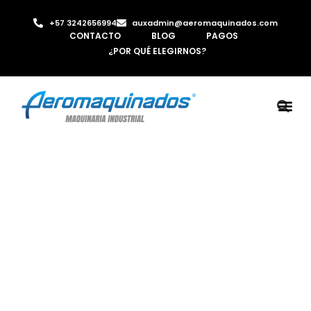
+57 3242656994
auxadmin@aeromaquinados.com
CONTACTO
BLOG
PAGOS
¿POR QUÉ ELEGIRNOS?
ROBOTS 
LAMINA Y PE
MÁQUINAS 
INYECTORA D
AIRE C