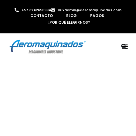
+57 3242656994
auxadmin@aeromaquinados.com
CONTACTO
BLOG
PAGOS
¿POR QUÉ ELEGIRNOS?
ROBOTS 
LAMINA Y PE
MÁQUINAS 
INYECTORA D
AIRE C