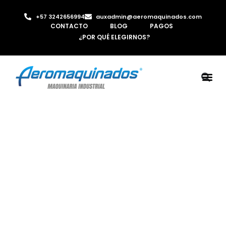
+57 3242656994
auxadmin@aeromaquinados.com
CONTACTO
BLOG
PAGOS
¿POR QUÉ ELEGIRNOS?
ROBOTS 
LAMINA Y PE
MÁQUINAS 
INYECTORA D
AIRE C