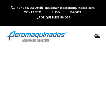
+57 3242656994
auxadmin@aeromaquinados.com
CONTACTO
BLOG
PAGOS
¿POR QUÉ ELEGIRNOS?
ROBOTS 
LAMINA Y PE
MÁQUINAS 
INYECTORA D
AIRE C