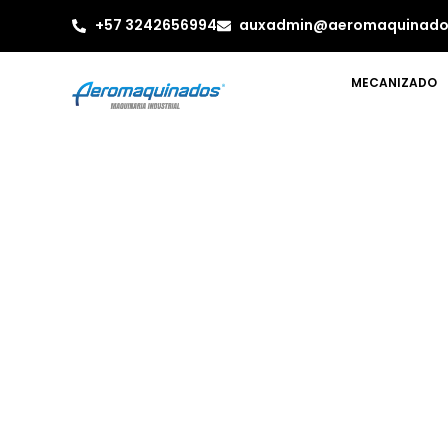
+57 3242656994
auxadmin@aeromaquinado
MECANIZADO