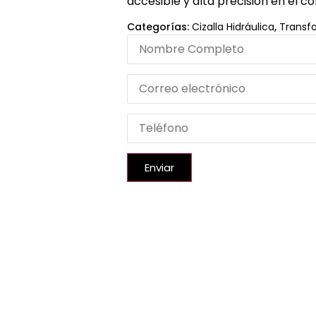
accesible y alta precisión en el co
Categorías:
Cizalla Hidráulica
,
Transfo
Enviar