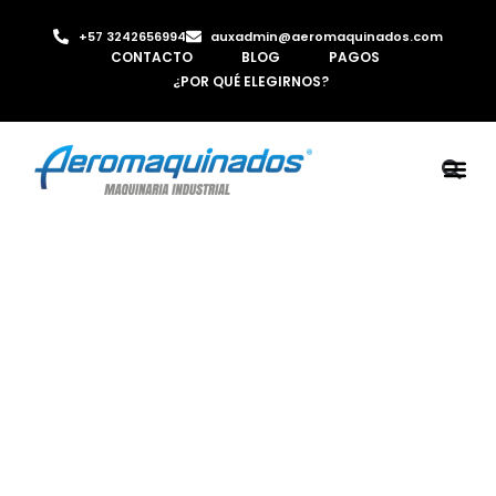
+57 3242656994
auxadmin@aeromaquinados.com
CONTACTO
BLOG
PAGOS
¿POR QUÉ ELEGIRNOS?
ROBOTS 
LAMINA Y PE
MÁQUINAS 
INYECTORA D
AIRE C