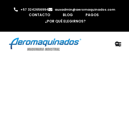
+57 3242656994
auxadmin@aeromaquinados.com
CONTACTO
BLOG
PAGOS
¿POR QUÉ ELEGIRNOS?
ROBOTS 
LAMINA Y PE
MÁQUINAS 
INYECTORA D
AIRE C