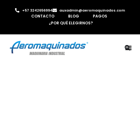
+57 3242656994
auxadmin@aeromaquinados.com
CONTACTO
BLOG
PAGOS
¿POR QUÉ ELEGIRNOS?
ROBOTS 
LAMINA Y PE
MÁQUINAS 
INYECTORA D
AIRE C