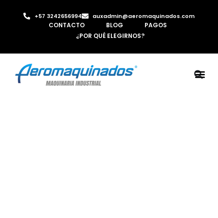
+57 3242656994
auxadmin@aeromaquinados.com
CONTACTO
BLOG
PAGOS
¿POR QUÉ ELEGIRNOS?
ROBOTS 
LAMINA Y PE
MÁQUINAS 
INYECTORA D
AIRE C