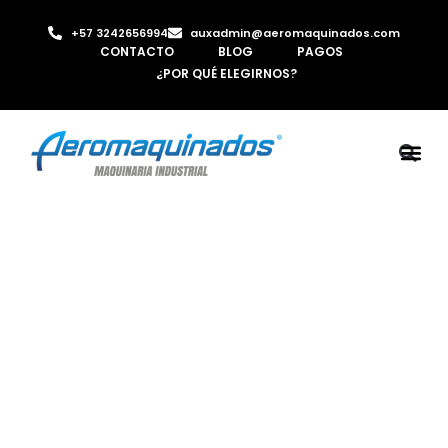
+57 3242656994
auxadmin@aeromaquinados.com
CONTACTO
BLOG
PAGOS
¿POR QUÉ ELEGIRNOS?
ROBOTS 
LAMINA Y PE
MÁQUINAS 
INYECTORA D
AIRE C