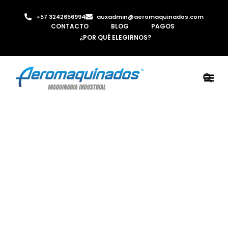
+57 3242656994
auxadmin@aeromaquinados.com
CONTACTO
BLOG
PAGOS
¿POR QUÉ ELEGIRNOS?
ROBOTS 
LAMINA Y PE
MÁQUINAS 
INYECTORA D
AIRE C