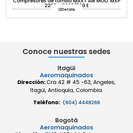
Compresores de tornillo MAXT AIR MOD. MXP
2200 – 3000/500 E
Detalle
Conoce nuestras sedes
Itagüi
Aeromaquinados
Dirección:
Cra 42 # 45 -63, Angeles,
Itagüi, Antioquia, Colombia.
Teléfono:
(604) 4448266
Bogotá
Aeromaquinados