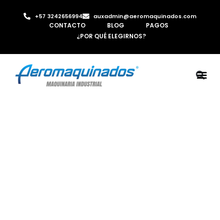
+57 3242656994
auxadmin@aeromaquinados.com
CONTACTO
BLOG
PAGOS
¿POR QUÉ ELEGIRNOS?
ROBOTS 
LAMINA Y PE
MÁQUINAS 
INYECTORA D
AIRE C