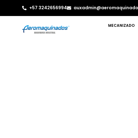
+57 3242656994
auxadmin@aeromaquinado
MECANIZADO