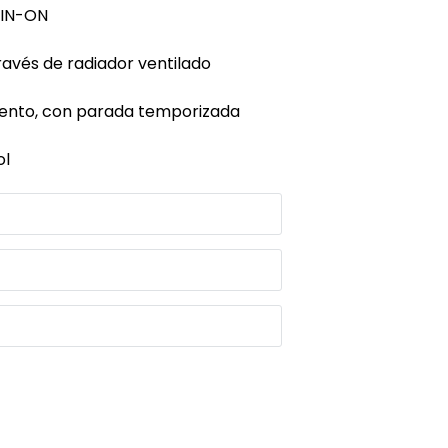
PIN-ON
ravés de radiador ventilado
iento, con parada temporizada
ol