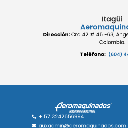
Itagüi
Aeromaquin
Dirección:
Cra 42 # 45 -63, Angel
Colombia.
Teléfono:
(604) 4
+ 57 3242656994
auxadmin@aeromaquinados.com