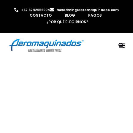
+57 3242656994
auxadmin@aeromaquinados.com
CONTACTO
BLOG
PAGOS
¿POR QUÉ ELEGIRNOS?
ROBOTS 
LAMINA Y PE
MÁQUINAS 
INYECTORA D
AIRE C