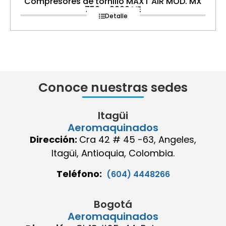
Compresores de tornillo MAXT AIR MOD. MX
750 – 2000 VE
Detalle
Conoce nuestras sedes
Itagüi
Aeromaquinados
Dirección:
Cra 42 # 45 -63, Angeles,
Itagüi, Antioquia, Colombia.
Teléfono:
(604) 4448266
Bogotá
Aeromaquinados