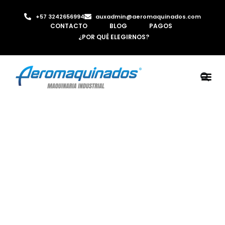
+57 3242656994
auxadmin@aeromaquinados.com
CONTACTO
BLOG
PAGOS
¿POR QUÉ ELEGIRNOS?
ROBOTS 
LAMINA Y PE
MÁQUINAS 
INYECTORA D
AIRE C