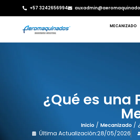
+57 3242656994
auxadmin@aeromaquinado
MECANIZADO
¿Qué es una 
Me
/
/ 
Inicio
Mecanizado
Última Actualización:
28/05/2026