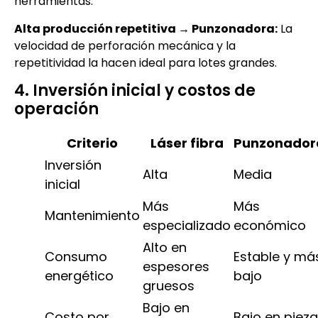
herramientas.
Alta producción repetitiva → Punzonadora:
La
velocidad de perforación mecánica y la
repetitividad la hacen ideal para lotes grandes.
4. Inversión inicial y costos de
operación
Criterio
Láser fibra
Punzonador
Inversión
Alta
Media
inicial
Más
Más
Mantenimiento
especializado
económico
Alto en
Consumo
Estable y má
espesores
energético
bajo
gruesos
Bajo en
Costo por
Bajo en piez