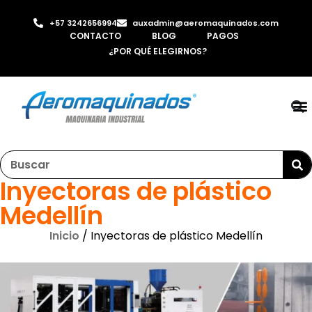
+57 3242656994
auxadmin@aeromaquinados.com
CONTACTO
BLOG
PAGOS
¿POR QUÉ ELEGIRNOS?
RO
LAMI
MÁQ
INYE
AI
Inyectoras de plástico
Medellín
Inicio
/ Inyectoras de plástico Medellín