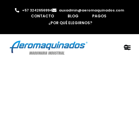
+57 3242656994
auxadmin@aeromaquinados.com
CONTACTO
BLOG
PAGOS
¿POR QUÉ ELEGIRNOS?
ROBOTS 
LAMINA Y PE
MÁQUINAS 
INYECTORA D
AIRE C