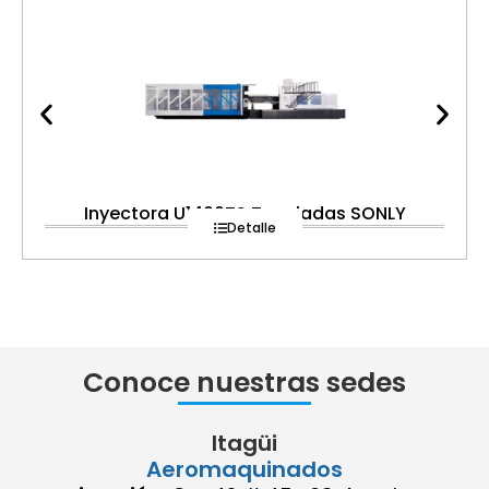
Inyectora U1400TS Toneladas SONLY
Detalle
Conoce nuestras sedes
Itagüi
Aeromaquinados