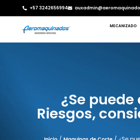
+57 3242656994
auxadmin@aeromaquinado
MECANIZADO
¿Se puede c
Riesgos, consi
/
/ ¿Se pue
Inicio
Maquinas de Corte