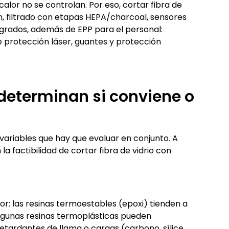
alor no se controlan. Por eso, cortar fibra de
ón, filtrado con etapas HEPA/charcoal, sensores
grados, además de EPP para el personal:
e protección láser, guantes y protección
 determinan si conviene o
variables que hay que evaluar en conjunto. A
la factibilidad de cortar fibra de vidrio con
lor: las resinas termoestables (epoxi) tienden a
algunas resinas termoplásticas pueden
 retardantes de llama o cargas (carbono, sílice