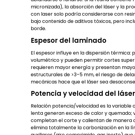
micronizada), la absorción del láser y la pr
con laser solo podría considerarse con res
bajo contenido de aditivos tóxicos, pero i
borde.
Espesor del laminado
El espesor influye en la dispersión térmica
volumétrico y pueden permitir cortes super
requieren mayor energía y presentan mayo
estructurales de >3–5 mm, el riesgo de del
mecánicas hace que el láser sea desaconsej
Potencia y velocidad del láse
Relación potencia/velocidad es la variable 
lenta generan exceso de calor y quemado; 
completan el corte y calientan de manera de
elimina totalmente la carbonización en la lí
auxiliares (aire comprimido, gas inerte) qu