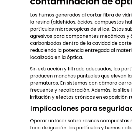
contaminación de ópt
Los humos generados al cortar fibra de vidr
la resina (aldehídos, ácidos, compuestos ha
partículas microscopicas de sílice. Estos su
agresivos para componentes mecánicos y óp
carbonizadas dentro de la cavidad de corte 
reduciendo la potencia entregada al mater
localizado en la óptica.
Sin extracción y filtrado adecuados, las par
producen manchas puntuales que elevan la a
prematuros. En sistemas con cámara cerrad
frecuente y recalibración. Además, la sílice in
irritación y efectos crónicos en exposición r
Implicaciones para seguridad
Operar un láser sobre resinas compuestas si
foco de ignición: las partículas y humos cal