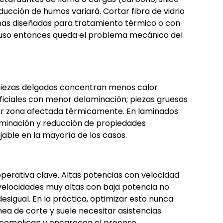
oducción de humos variará. Cortar fibra de vidrio
inas diseñadas para tratamiento térmico o con
ncluso entonces queda el problema mecánico del
: piezas delgadas concentran menos calor
ficiales con menor delaminación; piezas gruesas
r zona afectada térmicamente. En laminados
aminación y reducción de propiedades
able en la mayoría de los casos.
r
operativa clave. Altas potencias con velocidad
velocidades muy altas con baja potencia no
sigual. En la práctica, optimizar esto nunca
nea de corte y suele necesitar asistencias
e complican y encarecen el proceso.