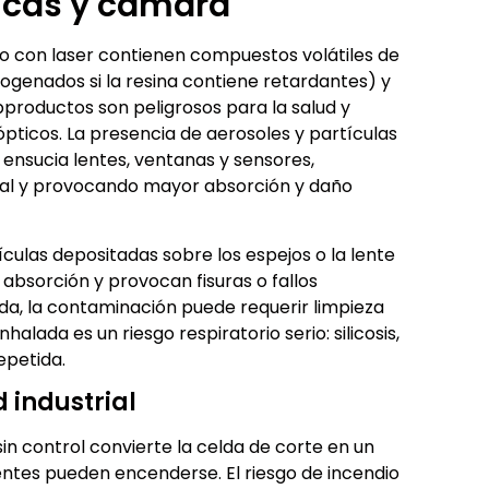
icas y cámara
io con laser contienen compuestos volátiles de
logenados si la resina contiene retardantes) y
bproductos son peligrosos para la salud y
ticos. La presencia de aerosoles y partículas
ensucia lentes, ventanas y sensores,
ial y provocando mayor absorción y daño
tículas depositadas sobre los espejos o la lente
bsorción y provocan fisuras o fallos
a, la contaminación puede requerir limpieza
halada es un riesgo respiratorio serio: silicosis,
epetida.
 industrial
n control convierte la celda de corte en un
ientes pueden encenderse. El riesgo de incendio