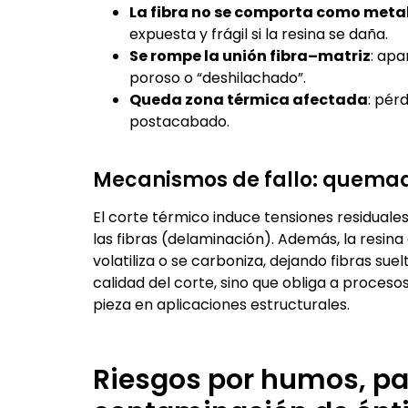
La fibra no se comporta como meta
expuesta y frágil si la resina se daña.
Se rompe la unión fibra–matriz
: ap
poroso o “deshilachado”.
Queda zona térmica afectada
: pér
postacabado.
Mecanismos de fallo: quema
El corte térmico induce tensiones residuale
las fibras (delaminación). Además, la resina
volatiliza o se carboniza, dejando fibras su
calidad del corte, sino que obliga a proc
pieza en aplicaciones estructurales.
Riesgos por humos, pa