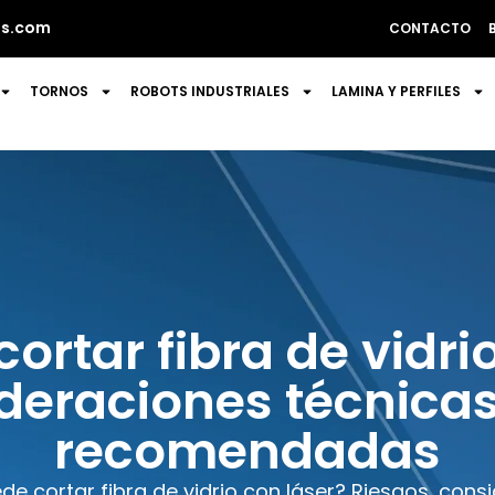
s.com
CONTACTO
TORNOS
ROBOTS INDUSTRIALES
LAMINA Y PERFILES
ortar fibra de vidri
deraciones técnicas
recomendadas
de cortar fibra de vidrio con láser? Riesgos, cons