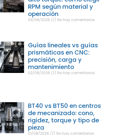
RPM según material y
operación
03/08/2026
No hay comentarios
Guías lineales vs guías
prismáticas en CNC:
precisión, carga y
mantenimiento
02/08/2026
No hay comentarios
BT40 vs BT50 en centros
de mecanizado: cono,
rigidez, torque y tipo de
pieza
01/08/2026
No hay comentarios