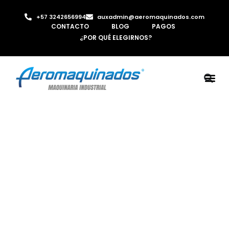
+57 3242656994
auxadmin@aeromaquinados.com
CONTACTO
BLOG
PAGOS
¿POR QUÉ ELEGIRNOS?
ROBOTS 
LAMINA Y PE
MÁQUINAS 
INYECTORA D
AIRE C