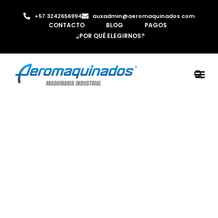
+57 3242656994
auxadmin@aeromaquinados.com
CONTACTO
BLOG
PAGOS
¿POR QUÉ ELEGIRNOS?
ROBOTS 
LAMINA Y PE
MÁQUINAS 
INYECTORA D
AIRE C