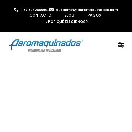
+57 3242656994
auxadmin@aeromaquinados.com
CONTACTO
BLOG
PAGOS
¿POR QUÉ ELEGIRNOS?
ROBOTS 
LAMINA Y PE
MÁQUINAS 
INYECTORA D
AIRE C