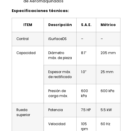
de Aeromaquinados
Especificaciones técnicas:
ITEM
Descripción
S.A.E.
Métrico
Control
iSurfaceDS
–
–
Capacidad
Diámetro
8.1″
205 mm
máx. de pieza
Espesor máx.
1.0″
25 mm
de rectificado
Presión de
600
600 kPa
carga máx.
kPa
Rueda
Potencia
7.5 HP
5.5 kW
superior
Velocidad
105
60 Hz
rpm