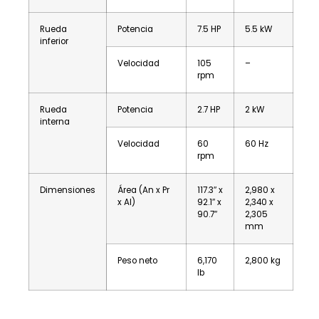
Rueda
Potencia
7.5 HP
5.5 kW
inferior
Velocidad
105
–
rpm
Rueda
Potencia
2.7 HP
2 kW
interna
Velocidad
60
60 Hz
rpm
Dimensiones
Área (An x Pr
117.3″ x
2,980 x
x Al)
92.1″ x
2,340 x
90.7″
2,305
mm
Peso neto
6,170
2,800 kg
lb