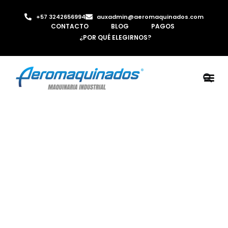
+57 3242656994
auxadmin@aeromaquinados.com
CONTACTO
BLOG
PAGOS
¿POR QUÉ ELEGIRNOS?
ROBOTS 
LAMINA Y PE
MÁQUINAS 
INYECTORA D
AIRE C