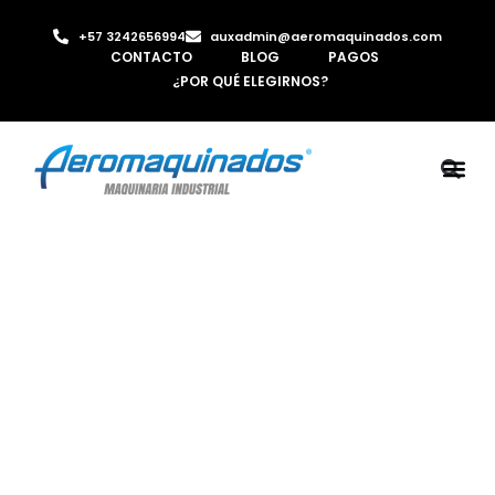
+57 3242656994
auxadmin@aeromaquinados.com
CONTACTO
BLOG
PAGOS
¿POR QUÉ ELEGIRNOS?
ROBOTS 
LAMINA Y PE
MÁQUINAS 
INYECTORA D
AIRE C