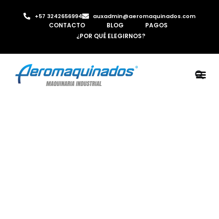
+57 3242656994
auxadmin@aeromaquinados.com
CONTACTO
BLOG
PAGOS
¿POR QUÉ ELEGIRNOS?
ROBOTS 
LAMINA Y PE
MÁQUINAS 
INYECTORA D
AIRE C