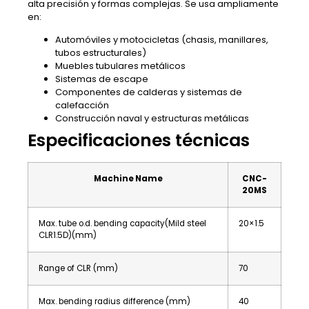
alta precisión y formas complejas. Se usa ampliamente
en:
Automóviles y motocicletas (chasis, manillares,
tubos estructurales)
Muebles tubulares metálicos
Sistemas de escape
Componentes de calderas y sistemas de
calefacción
Construcción naval y estructuras metálicas
Especificaciones técnicas
Machine Name
CNC-
20MS
Max. tube o.d. bending capacity(Mild steel
20×1.5
CLR1.5D)(mm)
Range of CLR (mm)
70
Max. bending radius difference (mm)
40