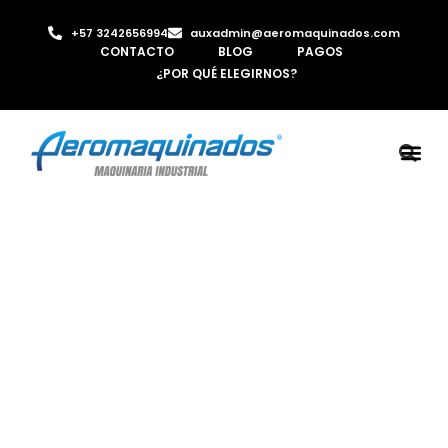
+57 3242656994
auxadmin@aeromaquinados.com
CONTACTO
BLOG
PAGOS
¿POR QUÉ ELEGIRNOS?
ROBOTS 
LAMINA Y PE
MÁQUINAS 
INYECTORA D
AIRE C