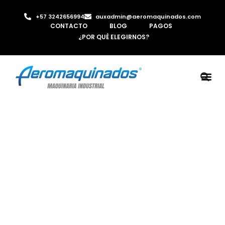
+57 3242656994
auxadmin@aeromaquinados.com
CONTACTO
BLOG
PAGOS
¿POR QUÉ ELEGIRNOS?
ROBOTS 
LAMINA Y PE
MÁQUINAS 
INYECTORA D
AIRE C