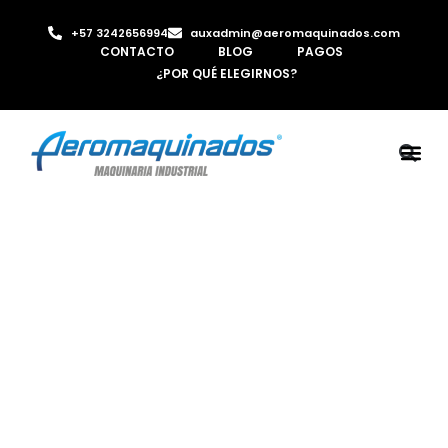
+57 3242656994
auxadmin@aeromaquinados.com
CONTACTO
BLOG
PAGOS
¿POR QUÉ ELEGIRNOS?
ROBOTS 
LAMINA Y PE
MÁQUINAS 
INYECTORA D
AIRE C