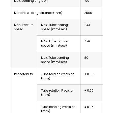
Max. bending angle (°)
190
Mandrel working distance (mm)
2500
Manufacture
Max. Tube feeding
1143
speed
speed (mm/sec)
MAX. Tube rotation
759
speed (mm/sec)
Max. Tube bending
80
speed (mm/sec)
Repeatability
Tube feeding Precision
± 0.05
(mm)
Tube rotation Precision
± 0.05
(mm)
Tube bending Precision
± 0.05
(mm)