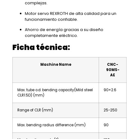
complejas.
Motor servo REXROTH de alta calidad para un
funcionamiento confiable.
Ahorro de energía gracias a su diseño
completamente eléctrico.
Ficha técnica:
Machine Name
CNC-
90MS-
AE
Max. tube o.d. bending capacity(Mild steel
90×2.6
CLR1.5D) (mm)
Range of CLR (mm)
25-250
Max. bending radius difference (mm)
90