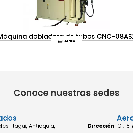
Máquina dobladora de tubos CNC-08AS
Detalle
Conoce nuestras sedes
ados
Aer
es, Itagüi, Antioquia,
Dirección:
Cl. 1