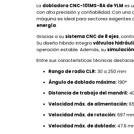
La
dobladora CNC-101MS-8A de YLM
es u
con alta precisión y confiabilidad. Con u
máquina es ideal para sectores exigente
energía
.
Gracias a su
sistema CNC de 8 ejes
, cont
Su diseño híbrido integra
válvulas hidráuli
operación estable. Además, su
simulación
Entre sus características técnicas destacad
Rango de radio CLR:
30 a 250 mm
Ángulo de doblado máximo:
190°
Distancia de trabajo del mandril:
4
Velocidad máx. de alimentación:
65
Velocidad máx. de rotación:
697 mm
Velocidad máx. de doblado:
47.6 m