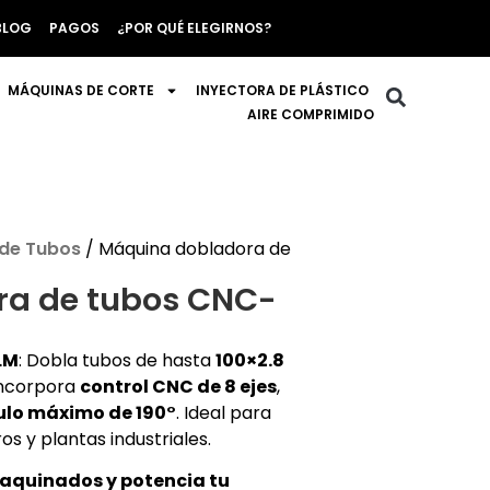
BLOG
PAGOS
¿POR QUÉ ELEGIRNOS?
MÁQUINAS DE CORTE
INYECTORA DE PLÁSTICO
AIRE COMPRIMIDO
de Tubos
/ Máquina dobladora de
ra de tubos CNC-
LM
: Dobla tubos de hasta
100×2.8
Incorpora
control CNC de 8 ejes
,
lo máximo de 190°
. Ideal para
os y plantas industriales.
maquinados y potencia tu