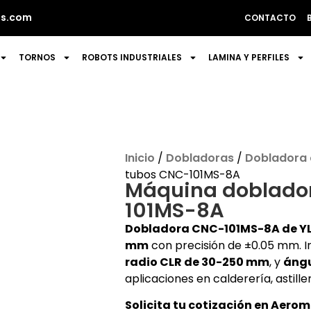
s.com
CONTACTO
TORNOS
ROBOTS INDUSTRIALES
LAMINA Y PERFILES
Inicio
/
Dobladoras
/
Dobladora 
tubos CNC-101MS-8A
Máquina doblado
101MS-8A
Dobladora CNC-101MS-8A de Y
mm
con precisión de ±0.05 mm. 
radio CLR de 30-250 mm
, y
ángu
aplicaciones en calderería, astiller
Solicita tu cotización en Aero