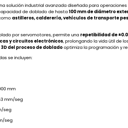
na solución industrial avanzada diseñada para operacione
na capacidad de doblado de hasta
100 mm de diámetro exteri
s como
astilleros, calderería, vehículos de transporte p
rolado por servomotores, permite una
repetibilidad de ±0
cas y circuitos electrónicos
, prolongando la vida útil de
 3D del proceso de doblado
optimiza la programación y re
as se incluyen:
000 mm
3 mm/seg
/seg
m/seg