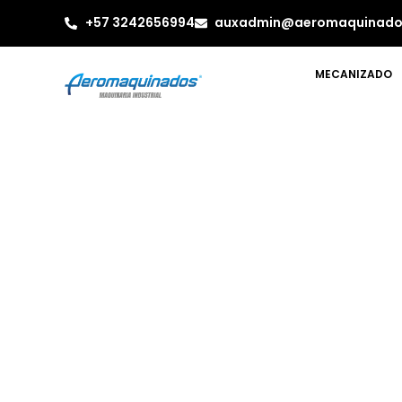
+57 3242656994
auxadmin@aeromaquinado
MECANIZADO