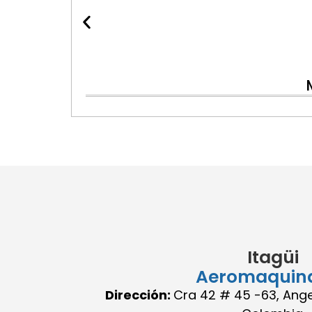
Itagüi
Aeromaquin
Dirección:
Cra 42 # 45 -63, Angel