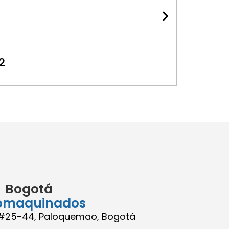
2
Bogotá
omaquinados
8 #25-44, Paloquemao, Bogotá