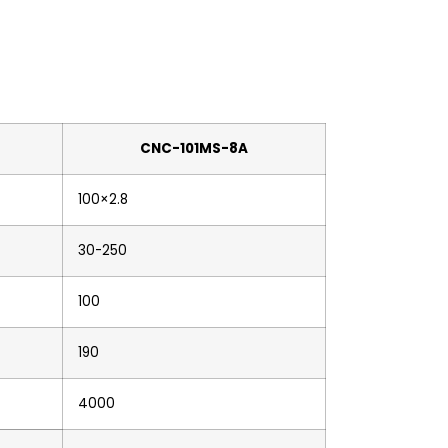
CNC-101MS-8A
100×2.8
30-250
100
190
4000