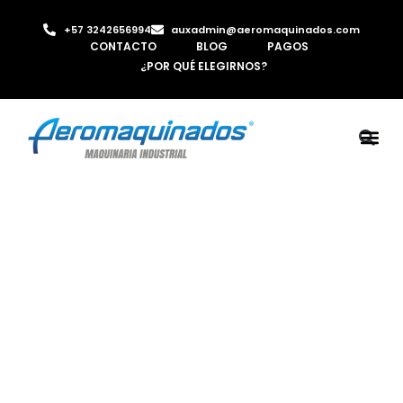
+57 3242656994
auxadmin@aeromaquinados.com
CONTACTO
BLOG
PAGOS
¿POR QUÉ ELEGIRNOS?
ROBOTS 
LAMINA Y PE
MÁQUINAS 
INYECTORA D
AIRE C