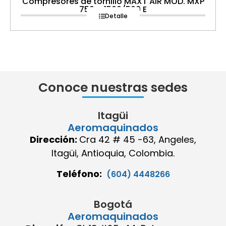
Compresores de tornillo MAXT AIR MOD. MXP
750 – 1500/500 E
Detalle
Conoce nuestras sedes
Itagüi
Aeromaquinados
Dirección:
Cra 42 # 45 -63, Angeles,
Itagüi, Antioquia, Colombia.
Teléfono:
(604) 4448266
Bogotá
Aeromaquinados