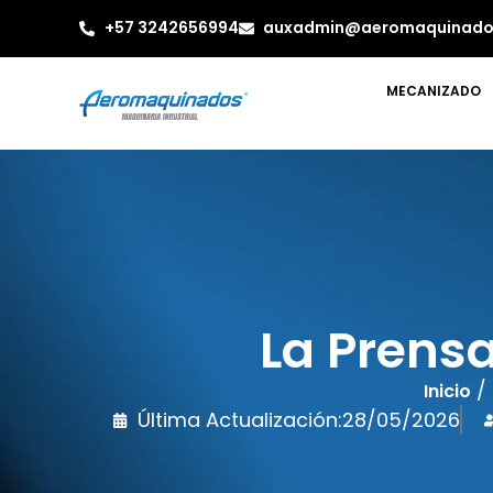
+57 3242656994
auxadmin@aeromaquinado
MECANIZADO
La Prensa
/
Inicio
Última Actualización:
28/05/2026