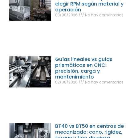
elegir RPM según material y
operación
03/08/2026
No hay comentarios
Guías lineales vs guías
prismáticas en CNC:
precisión, carga y
mantenimiento
02/08/2026
No hay comentarios
BT40 vs BT50 en centros de
mecanizado: cono, rigidez,
torque y tipo de pieza