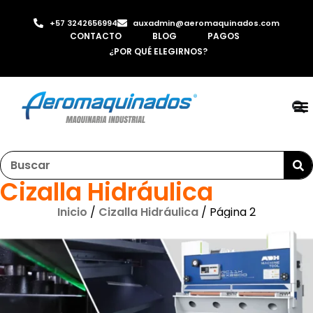
+57 3242656994
auxadmin@aeromaquinados.com
CONTACTO
BLOG
PAGOS
¿POR QUÉ ELEGIRNOS?
RO
LAMI
MÁQ
INYE
AI
Cizalla Hidráulica
Inicio
/
Cizalla Hidráulica
/ Página 2