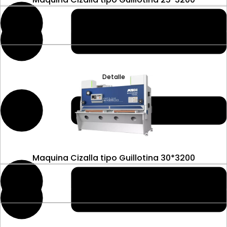
Detalle
Maquina Cizalla tipo Guillotina 30*3200