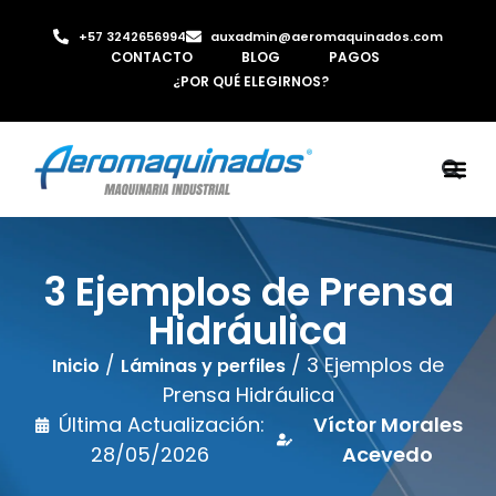
+57 3242656994
auxadmin@aeromaquinados.com
CONTACTO
BLOG
PAGOS
¿POR QUÉ ELEGIRNOS?
ROBOTS 
LAMINA Y PE
MÁQUINAS 
INYECTORA D
AIRE C
3 Ejemplos de Prensa
Hidráulica
/
/ 3 Ejemplos de
Inicio
Láminas y perfiles
Prensa Hidráulica
Última Actualización:
Víctor Morales
28/05/2026
Acevedo