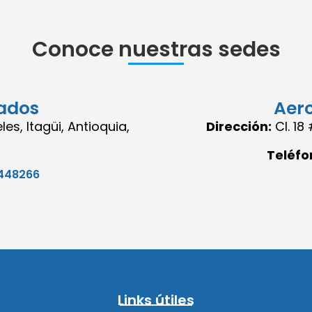
Conoce nuestras sedes
ados
Aer
es, Itagüi, Antioquia,
Dirección:
Cl. 1
Teléfo
448266
Links útiles