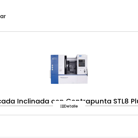
sar
ada Inclinada con Contrapunta STL8 P
Detalle