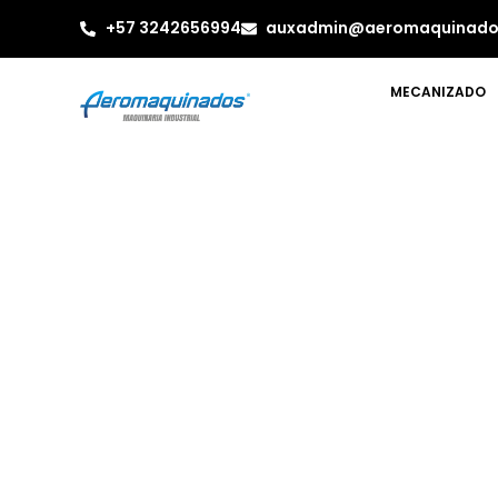
+57 3242656994
auxadmin@aeromaquinado
MECANIZADO