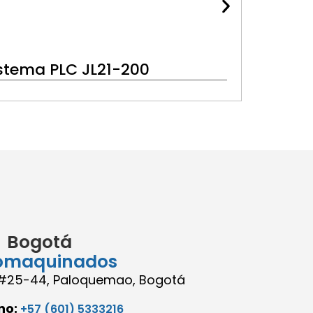
istema PLC JL21-200
Bogotá
omaquinados
8 #25-44, Paloquemao, Bogotá
no:
+57 (601) 5333216