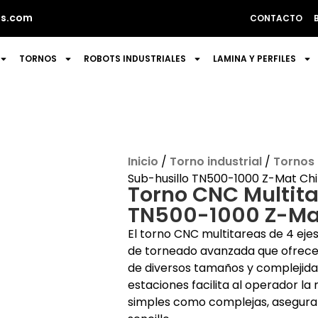
s.com
CONTACTO
TORNOS
ROBOTS INDUSTRIALES
LAMINA Y PERFILES
Inicio
/
Torno industrial
/
Tornos
Sub-husillo TN500-1000 Z-Mat Ch
Torno CNC Multita
TN500-1000 Z-Ma
El torno CNC multitareas de 4 ej
de torneado avanzada que ofrece f
de diversos tamaños y complejidad
estaciones facilita al operador l
simples como complejas, asegura