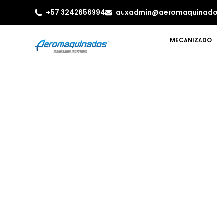
+57 3242656994
auxadmin@aeromaquinado
MECANIZADO