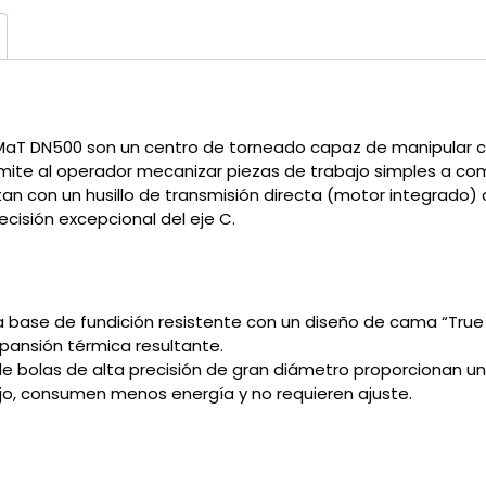
aT DN500 son un centro de torneado capaz de manipular con 
rmite al operador mecanizar piezas de trabajo simples a co
an con un husillo de transmisión directa (motor integrado)
ecisión excepcional del eje C.
 base de fundición resistente con un diseño de cama “True A
xpansión térmica resultante.
llo de bolas de alta precisión de gran diámetro proporcionan 
ajo, consumen menos energía y no requieren ajuste.