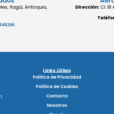
ados
Aer
es, Itagüi, Antioquia,
Dirección:
Cl. 1
Teléfo
448266
Links útiles
Politica de Privacidad
Politica de Cookies
Contacto
m.
Nosotros