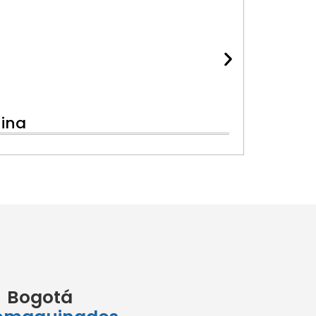
hina
Bogotá