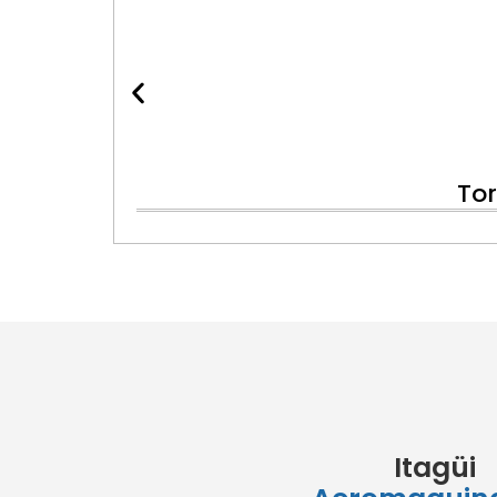
Tor
Itagüi