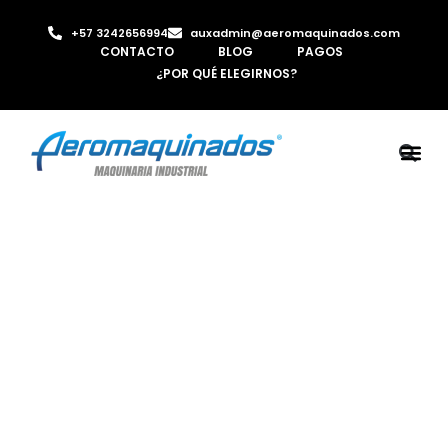
+57 3242656994
auxadmin@aeromaquinados.com
CONTACTO
BLOG
PAGOS
¿POR QUÉ ELEGIRNOS?
ROBOTS 
LAMINA Y PE
MÁQUINAS 
INYECTORA D
AIRE C