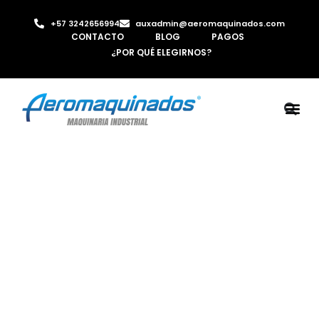
+57 3242656994
auxadmin@aeromaquinados.com
CONTACTO
BLOG
PAGOS
¿POR QUÉ ELEGIRNOS?
ROBOTS 
LAMINA Y PE
MÁQUINAS 
INYECTORA D
AIRE C