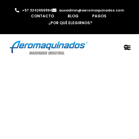
+57 3242656994
auxadmin@aeromaquinados.com
CONTACTO
BLOG
PAGOS
¿POR QUÉ ELEGIRNOS?
ROBOTS 
LAMINA Y PE
MÁQUINAS 
INYECTORA D
AIRE C