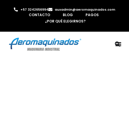
+57 3242656994
auxadmin@aeromaquinados.com
CONTACTO
BLOG
PAGOS
¿POR QUÉ ELEGIRNOS?
ROBOTS 
LAMINA Y PE
MÁQUINAS 
INYECTORA D
AIRE C