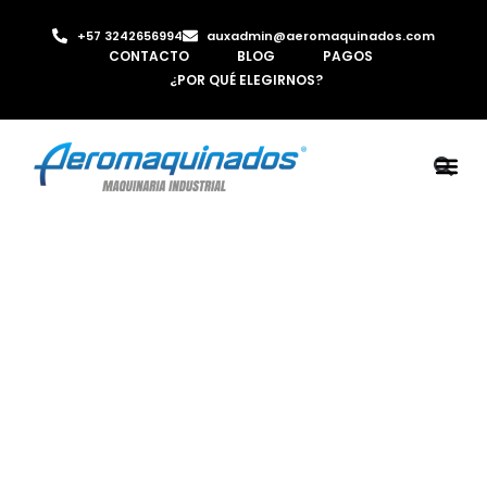
+57 3242656994
auxadmin@aeromaquinados.com
CONTACTO
BLOG
PAGOS
¿POR QUÉ ELEGIRNOS?
ROBOTS 
LAMINA Y PE
MÁQUINAS 
INYECTORA D
AIRE C