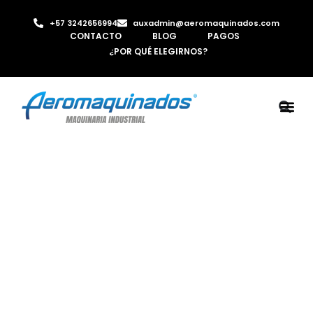
+57 3242656994
auxadmin@aeromaquinados.com
CONTACTO
BLOG
PAGOS
¿POR QUÉ ELEGIRNOS?
ROBOTS 
LAMINA Y PE
MÁQUINAS 
INYECTORA D
AIRE C