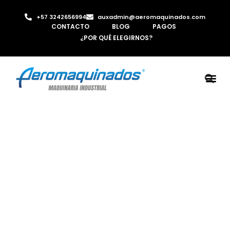
+57 3242656994
auxadmin@aeromaquinados.com
CONTACTO
BLOG
PAGOS
¿POR QUÉ ELEGIRNOS?
ROBOTS 
LAMINA Y PE
MÁQUINAS 
INYECTORA D
AIRE C