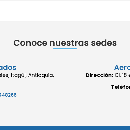
Conoce nuestras sedes
ados
Aer
es, Itagüi, Antioquia,
Dirección:
Cl. 1
Teléfo
448266