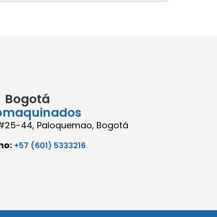
Bogotá
omaquinados
8 #25-44, Paloquemao, Bogotá
no:
+57 (601) 5333216