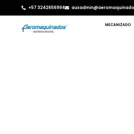
+57 3242656994
auxadmin@aeromaquinado
MECANIZADO